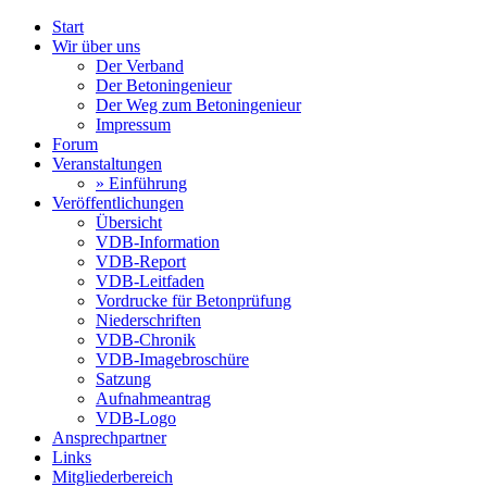
Start
Wir über uns
Der Verband
Der Betoningenieur
Der Weg zum Betoningenieur
Impressum
Forum
Veranstaltungen
»
Einführung
Veröffentlichungen
Übersicht
VDB-Information
VDB-Report
VDB-Leitfaden
Vordrucke für Betonprüfung
Niederschriften
VDB-Chronik
VDB-Imagebroschüre
Satzung
Aufnahmeantrag
VDB-Logo
Ansprechpartner
Links
Mitgliederbereich