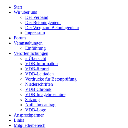
Start
Wir über uns
Der Verband
Der Betoningenieur
Der Weg zum Betoningenieur
Impressum
Forum
Veranstaltungen
Einführung
Veröffentlichungen
»
Übersicht
VDB-Information
VDB-Report
VDB-Leitfaden
Vordrucke für Betonprüfung
Niederschriften
VDB-Chronik
VDB-Imagebroschüre
Satzung
Aufnahmeantrag
VDB-Logo
Ansprechpartner
Links
Mitgliederbereich