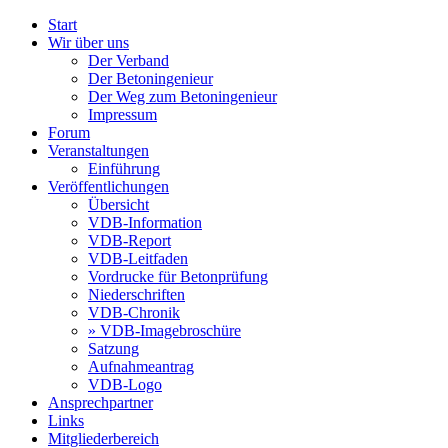
Start
Wir über uns
Der Verband
Der Betoningenieur
Der Weg zum Betoningenieur
Impressum
Forum
Veranstaltungen
Einführung
Veröffentlichungen
Übersicht
VDB-Information
VDB-Report
VDB-Leitfaden
Vordrucke für Betonprüfung
Niederschriften
VDB-Chronik
»
VDB-Imagebroschüre
Satzung
Aufnahmeantrag
VDB-Logo
Ansprechpartner
Links
Mitgliederbereich